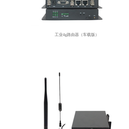
工业4g路由器（车载版）