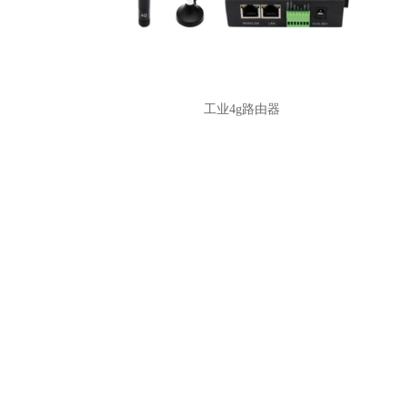
工业4g路由器