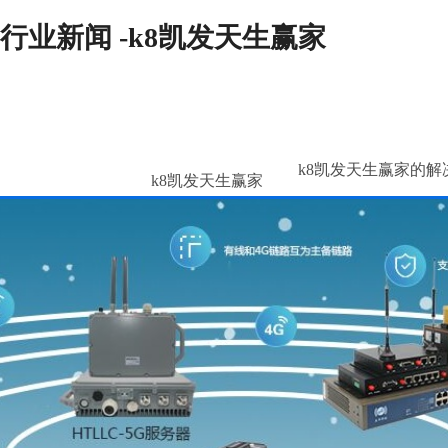
行业新闻 -k8凯发天生赢家
k8凯发天生赢家的解
k8凯发天生赢家