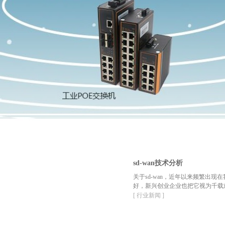
sd-wan技术分析
关于sd-wan，近年以来频繁
好，新兴创业企业也把它视为千载
[ 行业新闻 ]